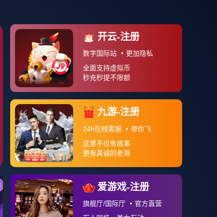
中文版
English